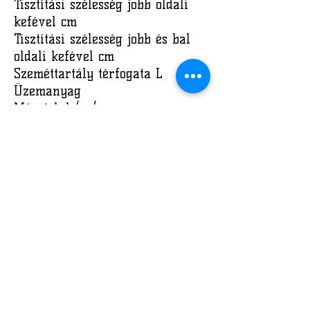
Tisztítási szélesség jobb oldali
kefével cm
Tisztítási szélesség jobb és bal
oldali kefével cm
Szeméttartály térfogata L
Üzemanyag
Méretek h/sz/m cm
Tömeg kg
Kefe száma és típusa
Adatlap
7200
6,6 kW
70
95
120
85
benzin
143 x 89 x 133,5