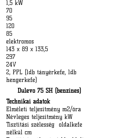
1,5 kW
70
95
120
85
elektromos
143 x 89 x 133,5
297
24V
2, PPL (1db tányérkefe, 1db
hengerkefe)
Dulevo 75 SH (benzines)
Technikai adatok
Elméleti teljesítmény m2/óra
Névleges teljesítmény kW
Tisztítási szélesség oldalkefe
nélkül cm