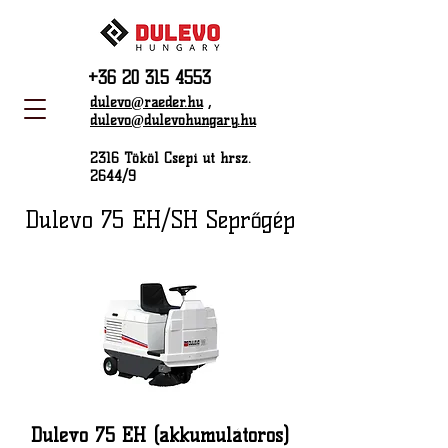
+36 20 315 4553
dulevo@raeder.hu
,
dulevo@dulevohungary.hu
2316 Tököl Csépi út hrsz.
2644/9
Dulevo 75 EH/SH Seprőgép
Dulevo 75 EH (akkumulátoros)