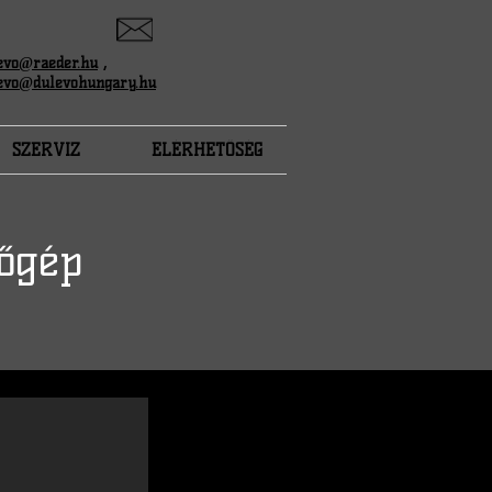
evo@raeder.hu
,
evo@dulevohungary.hu
SZERVIZ
ELÉRHETŐSÉG
rőgép