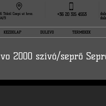
dul
6 Tököl Csépi út hrsz.
+36 20 315 4553
dul
44/9
KEZDŐLAP
DULEVO
TERMÉKEK
vo 2000 szívó/seprő Sep