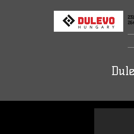
231
26
Dule