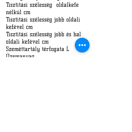
Tisztítási szélesség oldalkefe
nélkül cm
Tisztítási szélesség jobb oldali
kefével cm
Tisztítási szélesség jobb és bal
oldali kefével cm
Szeméttartály térfogata L
Üzemanyag
Méretek h/sz/m cm
Tömeg kg
Kefe száma és típusa
Adatlap
7800
3,6 kW
70
92
120