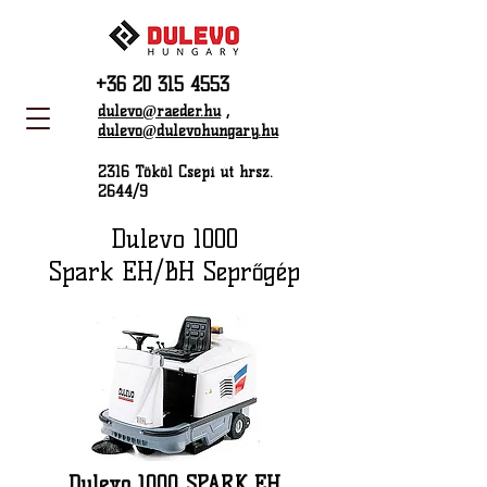
+36 20 315 4553
dulevo@raeder.hu
,
dulevo@dulevohungary.hu
2316 Tököl Csépi út hrsz.
2644/9
Dulevo 1000
Spark EH/BH Seprőgép
Dulevo 1000 SPARK EH