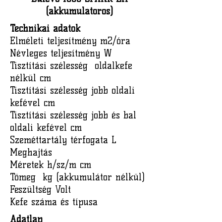
(akkumulátoros)
Technikai adatok
Elméleti teljesítmény m2/óra
Névleges teljesítmény W
Tisztítási szélesség oldalkefe
nélkül cm
Tisztítási szélesség jobb oldali
kefével cm
Tisztítási szélesség jobb és bal
oldali kefével cm
Szeméttartály térfogata L
Meghajtás
Méretek h/sz/m cm
Tömeg kg (akkumulátor nélkül)
Feszültség Volt
Kefe száma és típusa
Adatlap