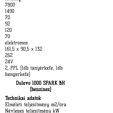
7800
1490
70
92
120
70
elektromos
161,5 x 90,5 x 132
262
24V
2, PPL (1db tányérkefe, 1db
hengerkefe)
Dulevo 1000 SPARK BH
(benzines)
Technikai adatok
Elméleti teljesítmény m2/óra
Névleges teljesítmény kW